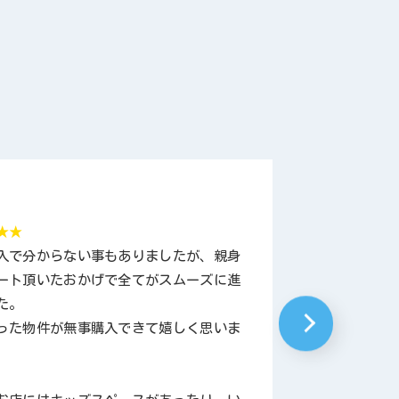
金田そ
★★
★★★★★
入で分からない事もありましたが、親身
担当の方、携
ート頂いたおかげで全てがスムーズに進
ーズに家の購
た。
皆さん愛想が
った物件が無事購入できて嬉しく思いま
ストさんでお
今後ともよろ