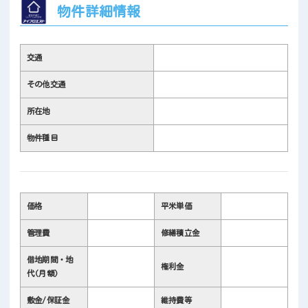
物件詳細情報
交通
その他交通
所在地
物件種目
価格
平米単価
管理費
修繕積立金
借地期間・地
権利金
代(月額)
敷金/保証金
維持費等