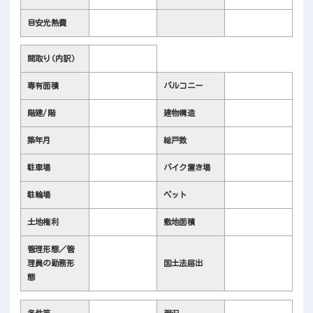
目安光熱費
間取り(内訳)
専有面積
バルコニー
階建/階
建物構造
築年月
総戸数
駐車場
バイク置き場
駐輪場
ペット
土地権利
敷地面積
管理形態／管
理員の勤務形
国土法届出
態