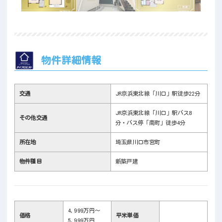
物件詳細情報
交通
JR京浜東北線「川口」駅徒歩22分
JR京浜東北線「川口」駅バス8
その他交通
分・バス停「南町」徒歩4分
所在地
埼玉県川口市宮町
物件種目
新築戸建
4,999万円～
価格
平米単価
5,999万円