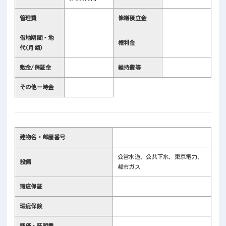
管理費
修繕積立金
借地期間・地
権利金
代(月額)
敷金/保証金
維持費等
その他一時金
建物名・部屋番号
公営水道、公共下水、東京電力、
設備
都市ガス
瑕疵保証
瑕疵保険
評価・証明書