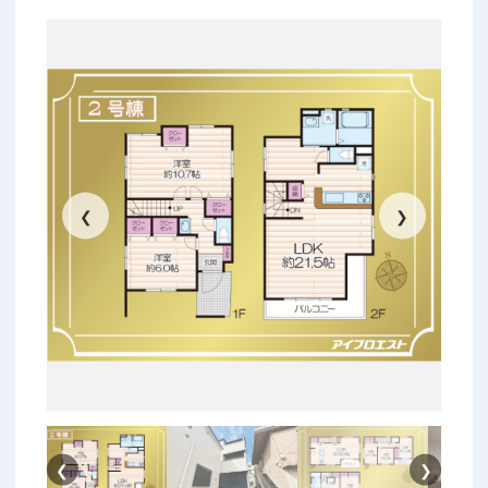
❮
❯
❮
❯