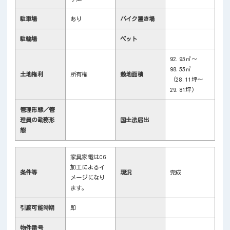
駐車場
あり
バイク置き場
駐輪場
ペット
92.95㎡～
98.55㎡
土地権利
所有権
敷地面積
（28.11坪～
29.81坪）
管理形態／管
理員の勤務形
国土法届出
態
家具家電はCG
加工によるイ
条件等
現況
完成
メージになり
ます。
引渡可能時期
即
物件番号