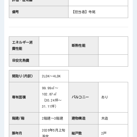
備考
【担当者】寺尾
エネルギー消
断熱性能
費性能
目安光熱費
間取り(内訳)
2LDK～4LDK
99.99㎡～
102.87㎡
専有面積
バルコニー
あり
（30.24坪～
31.11坪）
階建/階
2階建～3階建
建物構造
木造
2026年5月上旬
築年月
総戸数
2戸
予定