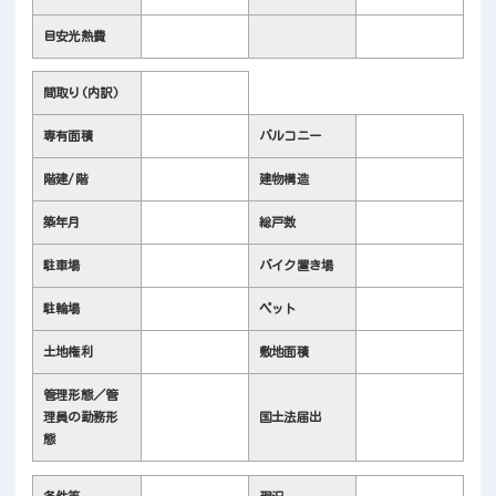
目安光熱費
間取り(内訳)
専有面積
バルコニー
階建/階
建物構造
築年月
総戸数
駐車場
バイク置き場
駐輪場
ペット
土地権利
敷地面積
管理形態／管
理員の勤務形
国土法届出
態