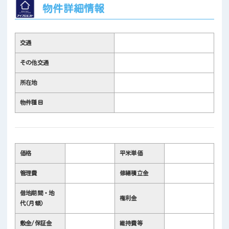
物件詳細情報
交通
その他交通
所在地
物件種目
価格
平米単価
管理費
修繕積立金
借地期間・地
権利金
代(月額)
敷金/保証金
維持費等